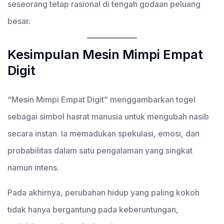
seseorang tetap rasional di tengah godaan peluang
besar.
Kesimpulan Mesin Mimpi Empat
Digit
“Mesin Mimpi Empat Digit” menggambarkan togel
sebagai simbol hasrat manusia untuk mengubah nasib
secara instan. Ia memadukan spekulasi, emosi, dan
probabilitas dalam satu pengalaman yang singkat
namun intens.
Pada akhirnya, perubahan hidup yang paling kokoh
tidak hanya bergantung pada keberuntungan,