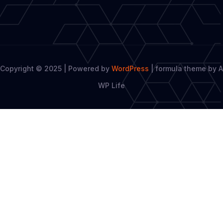
Copyright © 2025 | Powered by
WordPress
|
formula theme by A
WP Life