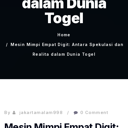
dalam Dunia
Togel
Home
Mesin Mimpi Empat Digit: Antara Spekulasi dan
Realita dalam Dunia Togel
By
jakartamalam998
0 Comment
Mesin Mimpi Empat Digit: