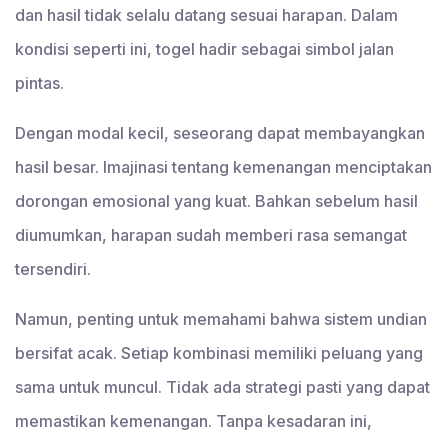
dan hasil tidak selalu datang sesuai harapan. Dalam
kondisi seperti ini, togel hadir sebagai simbol jalan
pintas.
Dengan modal kecil, seseorang dapat membayangkan
hasil besar. Imajinasi tentang kemenangan menciptakan
dorongan emosional yang kuat. Bahkan sebelum hasil
diumumkan, harapan sudah memberi rasa semangat
tersendiri.
Namun, penting untuk memahami bahwa sistem undian
bersifat acak. Setiap kombinasi memiliki peluang yang
sama untuk muncul. Tidak ada strategi pasti yang dapat
memastikan kemenangan. Tanpa kesadaran ini,