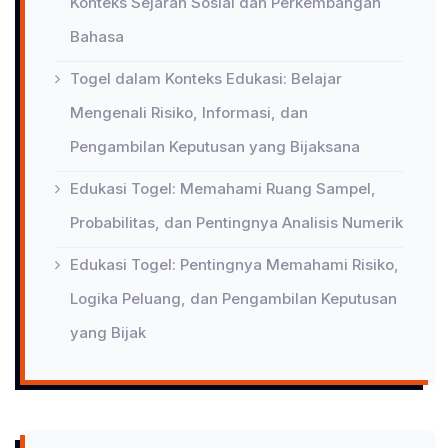
Konteks Sejarah Sosial dan Perkembangan
Bahasa
Togel dalam Konteks Edukasi: Belajar
Mengenali Risiko, Informasi, dan
Pengambilan Keputusan yang Bijaksana
Edukasi Togel: Memahami Ruang Sampel,
Probabilitas, dan Pentingnya Analisis Numerik
Edukasi Togel: Pentingnya Memahami Risiko,
Logika Peluang, dan Pengambilan Keputusan
yang Bijak