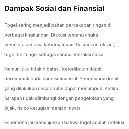
Dampak Sosial dan Finansial
Togel sering menjadi bahan percakapan ringan di
berbagai lingkungan. Diskusi tentang angka
menciptakan rasa kebersamaan. Dalam konteks ini,
togel berfungsi sebagai sarana interaksi sosial.
Namun, jika tidak dibatasi, keterlibatan dapat
berdampak pada kondisi finansial. Pengeluaran kecil
yang dilakukan secara rutin dapat menumpuk. Ketika
harapan tidak diimbangi dengan pengelolaan yang
bijak, risiko kerugian menjadi nyata.
Fenomena ini menunjukkan bahwa togel adalah refleksi