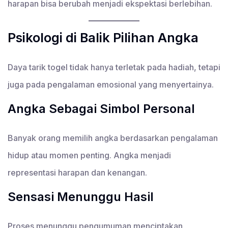
harapan bisa berubah menjadi ekspektasi berlebihan.
Psikologi di Balik Pilihan Angka
Daya tarik togel tidak hanya terletak pada hadiah, tetapi
juga pada pengalaman emosional yang menyertainya.
Angka Sebagai Simbol Personal
Banyak orang memilih angka berdasarkan pengalaman
hidup atau momen penting. Angka menjadi
representasi harapan dan kenangan.
Sensasi Menunggu Hasil
Proses menunggu pengumuman menciptakan