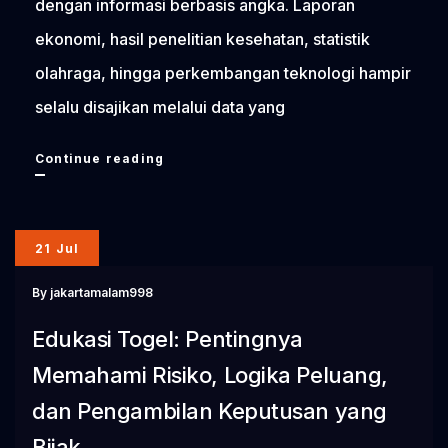
dengan informasi berbasis angka. Laporan
yang
ekonomi, hasil penelitian kesehatan, statistik
Bijaksana
olahraga, hingga perkembangan teknologi hampir
selalu disajikan melalui data yang
Edukasi
Continue reading
Togel:
Memahami
21 Jul
Ruang
By
jakartamalam998
Sampel,
Probabilitas,
Edukasi Togel: Pentingnya
dan
Memahami Risiko, Logika Peluang,
Pentingnya
dan Pengambilan Keputusan yang
Analisis
Bijak