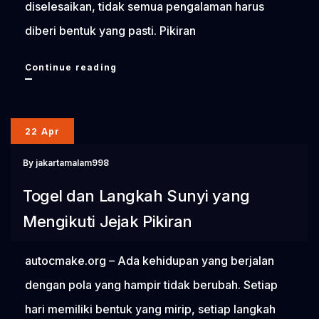
diselesaikan, tidak semua pengalaman harus
diberi bentuk yang pasti. Pikiran
Togel
Continue reading
sebagai
Getar
22 Apr
Sunyi
By
jakartamalam998
di
Antara
Togel dan Langkah Sunyi yang
Kesadaran
Mengikuti Jejak Pikiran
yang
autocmake.org – Ada kehidupan yang berjalan
Mengendap
dengan pola yang hampir tidak berubah. Setiap
hari memiliki bentuk yang mirip, setiap langkah