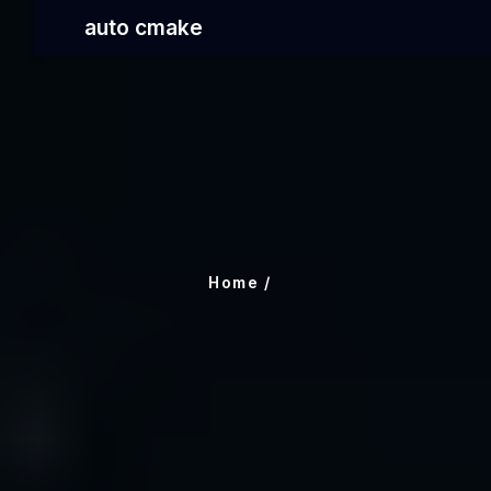
auto cmake
Home